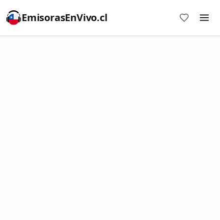
EmisorasEnVivo.cl