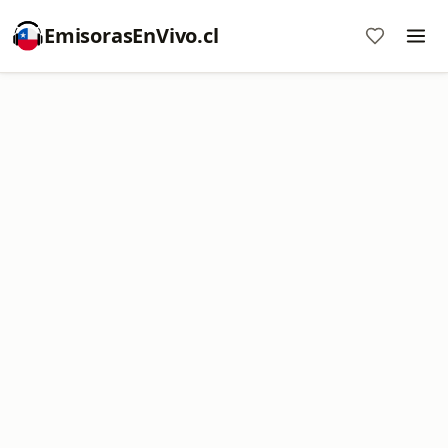
EmisorasEnVivo.cl