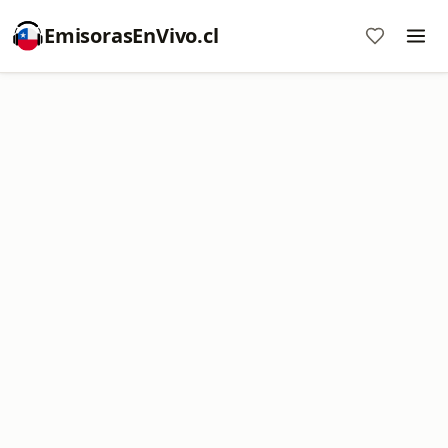
EmisorasEnVivo.cl