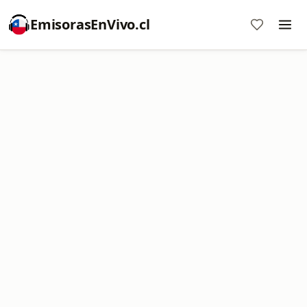
EmisorasEnVivo.cl