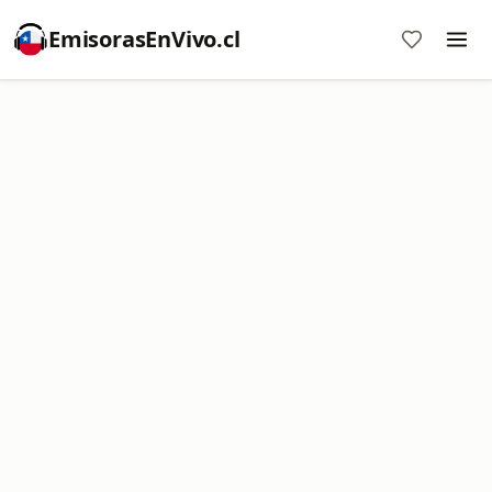
EmisorasEnVivo.cl