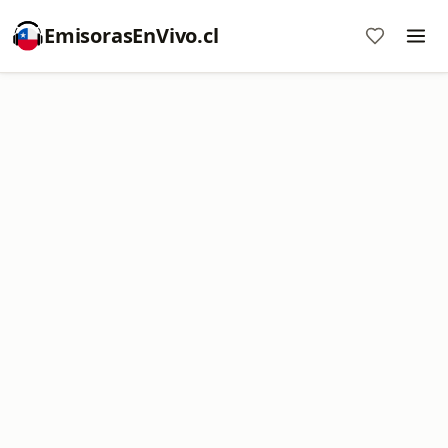
EmisorasEnVivo.cl