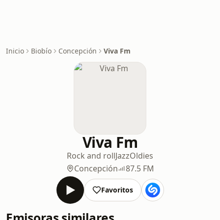
Inicio
Biobío
Concepción
Viva Fm
Viva Fm
Rock and roll
Jazz
Oldies
Concepción
87.5 FM
Favoritos
Emisoras similares