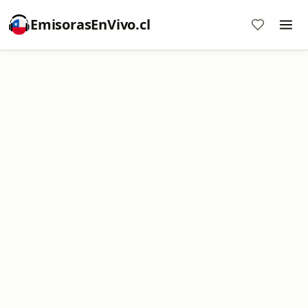
EmisorasEnVivo.cl