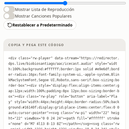
Mostrar Lista de Reproducción
Mostrar Canciones Populares
Restablecer a Predeterminado
COPIA Y PEGA ESTE CÓDIGO
<div class="rw-player" data-stream="https://redirector.
dps.live/biobiosantiago/aac/icecast.audio" style="widt
h:100%;background:#ffffff;border:1px solid #e9e6df;bord
er-radius:16px;font-family:system-ui,-apple-system,Blin
kMacSystemFont,Segoe UI,Roboto,sans-serif;box-sizing:bo
rder-box"><div style="display:flex;align-items:center;g
ap:12px;width:100%;padding:8px 12px;box-sizing:border-b
ox"><div class="rw-play" role="button" aria-label="Pla
y" style="width:44px;height:44px;border-radius:50%;back
ground:#16140f;display:grid;place-items:center;flex:0 0 
auto;cursor:pointer"><svg class="rw-pi" width="22" heig
ht="22" viewBox="0 0 24 24"><path fill="#ffffff" stroke
="none" d="M7 4l13 8-13 8Z"></path></svg><svg class="rw