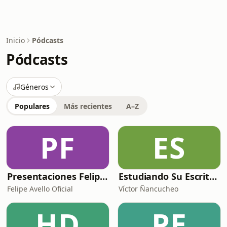
Inicio
Pódcasts
Pódcasts
Géneros
Populares
Más recientes
A–Z
PF
ES
Presentaciones Felipe Avello
Estudiando Su Escritura
Felipe Avello Oficial
Víctor Ñancucheo
HD
PE