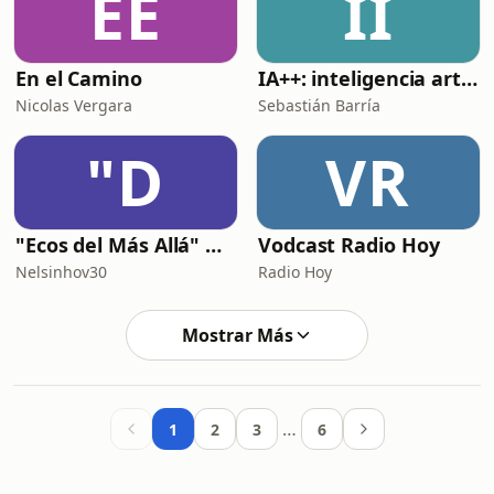
EE
II
En el Camino
IA++: inteligencia artificial para programadores
Nicolas Vergara
Sebastián Barría
"D
VR
"Ecos del Más Allá" Historias Paranormales de Chile, Latinoamérica y el mundo en 3 minutos
Vodcast Radio Hoy
Nelsinhov30
Radio Hoy
Mostrar Más
…
1
2
3
6