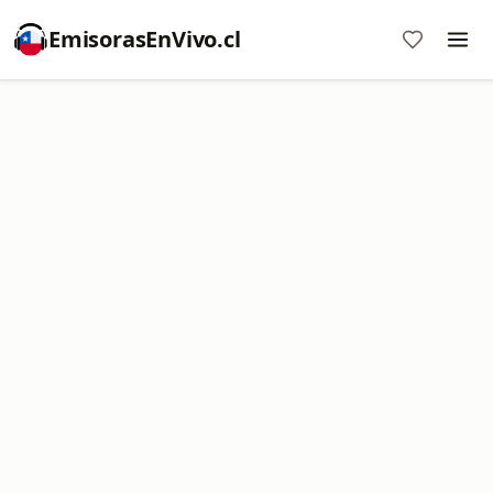
EmisorasEnVivo.cl