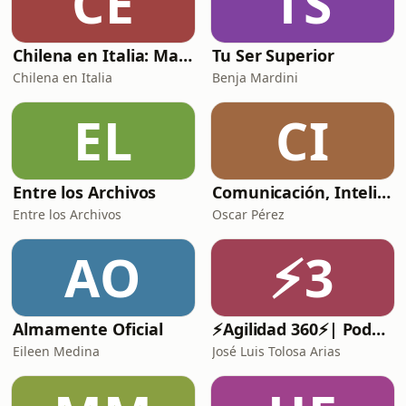
CE
TS
Chilena en Italia: Masa & Amore
Tu Ser Superior
Chilena en Italia
Benja Mardini
EL
CI
Entre los Archivos
Comunicación, Inteligencia Artificial y Sociedad
Entre los Archivos
Oscar Pérez
AO
⚡3
Almamente Oficial
⚡️Agilidad 360⚡️| Podcast de Agilidad, Liderazgo Ágil y Gestión de Proyectos.
Eileen Medina
José Luis Tolosa Arias