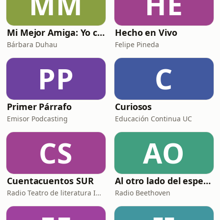
MM
HE
Mi Mejor Amiga: Yo con Bárbara Duhau
Hecho en Vivo
Bárbara Duhau
Felipe Pineda
PP
C
Primer Párrafo
Curiosos
Emisor Podcasting
Educación Continua UC
CS
AO
Cuentacuentos SUR
Al otro lado del espejo - Beethoven FM
Radio Teatro de literatura Infantil
Radio Beethoven