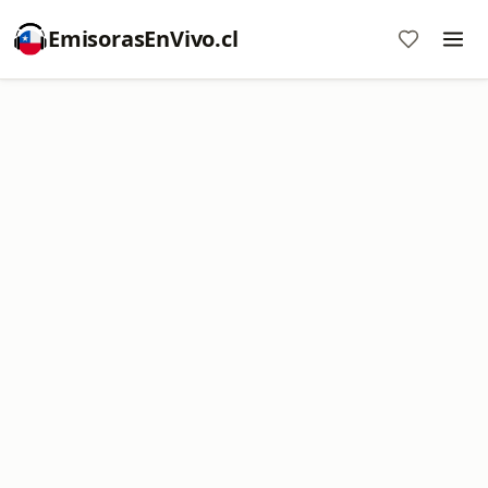
EmisorasEnVivo.cl