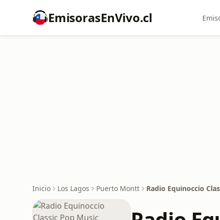
EmisorasEnVivo.cl
Emiso
Inicio
Los Lagos
Puerto Montt
Radio Equinoccio Cla
Radio Eq