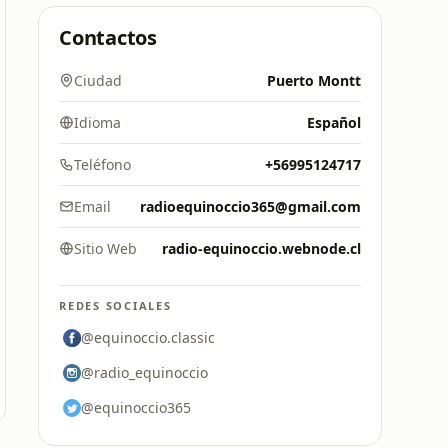
Contactos
Ciudad
Puerto Montt
Idioma
Español
Teléfono
+56995124717
Email
radioequinoccio365@gmail.com
Sitio Web
radio-equinoccio.webnode.cl
REDES SOCIALES
@equinoccio.classic
@radio_equinoccio
@equinoccio365