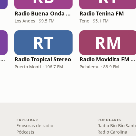
Radio Buena Onda Los Andes
Radio Tenina FM
Los Andes · 99.5 FM
Teno · 95.1 FM
RT
RM
Radio La Poderosa Chile
Radio Tropical Stereo
Radio Movidita FM Pichilemu
Puerto Montt · 106.7 FM
Pichilemu · 88.9 FM
EXPLORAR
POPULARES
Emisoras de radio
Radio Bío-Bío Sant
Pódcasts
Radio Carolina