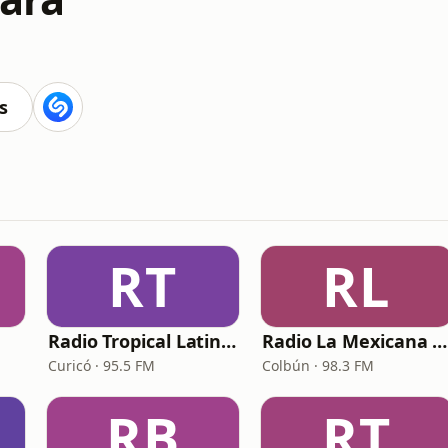
s
RT
RL
Radio Tropical Latina (RTL)
Radio La Mexicana Colbún
Curicó · 95.5 FM
Colbún · 98.3 FM
RB
RT