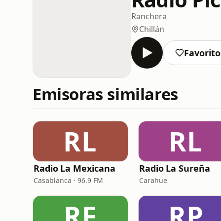
Ranchera
Chillán
Favorito
Emisoras similares
RL
RL
Radio La Mexicana
Radio La Sureña
Casablanca · 96.9 FM
Carahue
RF
RP