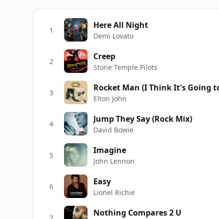
Here All Night
1
Demi Lovato
Creep
2
Stone Temple Pilots
Rocket Man (I Think It's Going 
3
Elton John
Jump They Say (Rock Mix)
4
David Bowie
Imagine
5
John Lennon
Easy
6
Lionel Richie
Nothing Compares 2 U
7