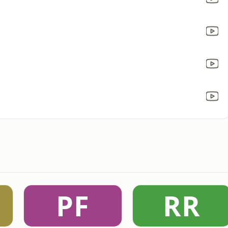
PF
RR