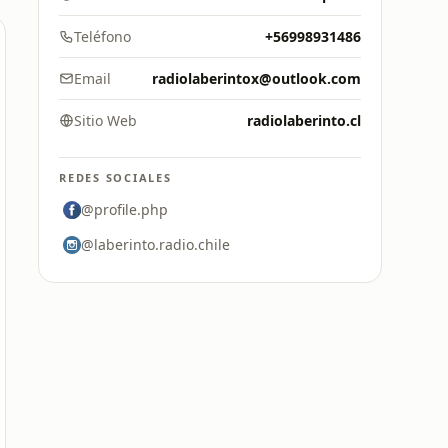
Teléfono
+56998931486
Email
radiolaberintox@outlook.com
Sitio Web
radiolaberinto.cl
REDES SOCIALES
@profile.php
@laberinto.radio.chile