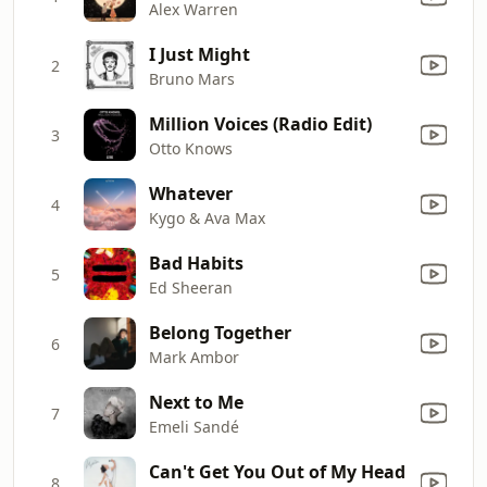
Alex Warren
I Just Might
2
Bruno Mars
Million Voices (Radio Edit)
3
Otto Knows
Whatever
4
Kygo & Ava Max
Bad Habits
5
Ed Sheeran
Belong Together
6
Mark Ambor
Next to Me
7
Emeli Sandé
Can't Get You Out of My Head
8