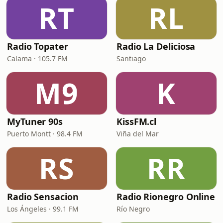
RT
RL
Radio Topater
Radio La Deliciosa
Calama · 105.7 FM
Santiago
M9
K
MyTuner 90s
KissFM.cl
Puerto Montt · 98.4 FM
Viña del Mar
RS
RR
Radio Sensacion
Radio Rionegro Online
Los Ángeles · 99.1 FM
Río Negro