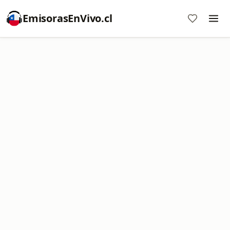
EmisorasEnVivo.cl