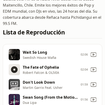
Maitencillo, Chile. Emite los mejores éxitos de Pop y
EDM mundial, con DJs en vivo, las 24 horas del día. Su
cobertura abarca desde Reñaca hasta Pichidangui en el
99.5 FM.
Lista de Reproducción
Wait So Long
02:06
Swedish House Mafia
The Fate of Ophelia
02:04
Robert Falcon & OLIVIA
Don't Look Down
01:59
Martin Garrix Feat. Usher
Swan Song (From the Motion Picture _Alita_ Battle Angel_)
01:56
Dua Lipa