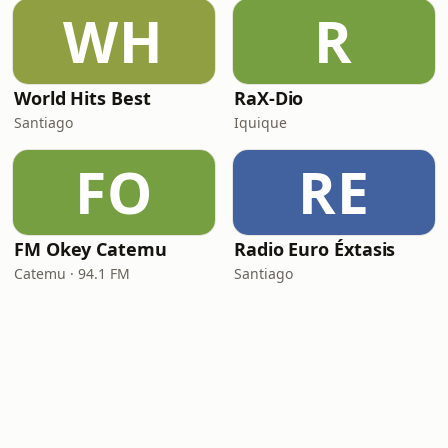
WH
R
World Hits Best
RaX-Dio
Santiago
Iquique
FO
RE
FM Okey Catemu
Radio Euro Éxtasis
Catemu · 94.1 FM
Santiago