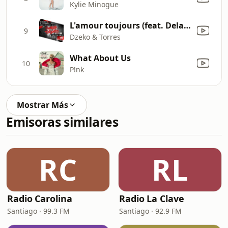
Kylie Minogue
L'amour toujours (feat. Delaney Jane) [Tiësto Edit]
9
Dzeko & Torres
What About Us
10
P!nk
Mostrar Más
Emisoras similares
RC
RL
Radio Carolina
Radio La Clave
Santiago · 99.3 FM
Santiago · 92.9 FM