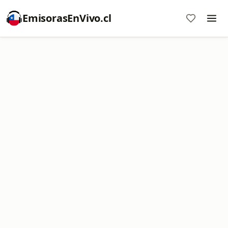
EmisorasEnVivo.cl