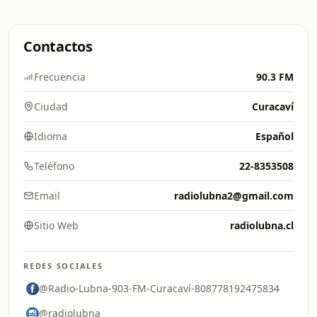
Contactos
Frecuencia
90.3 FM
Ciudad
Curacaví
Idioma
Español
Teléfono
22-8353508
Email
radiolubna2@gmail.com
Sitio Web
radiolubna.cl
REDES SOCIALES
@Radio-Lubna-903-FM-Curacaví-808778192475834
@radiolubna