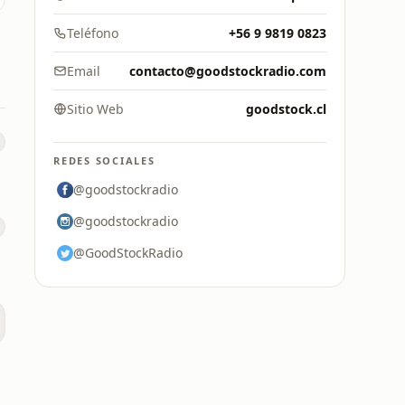
Teléfono
+56 9 9819 0823
Email
contacto@goodstockradio.com
Sitio Web
goodstock.cl
REDES SOCIALES
@goodstockradio
@goodstockradio
@GoodStockRadio
0