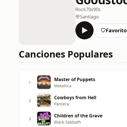
Rock
70s
90s
Santiago
Favorito
Canciones Populares
Master of Puppets
1
Metallica
Cowboys from Hell
2
Pantera
Children of the Grave
3
Black Sabbath