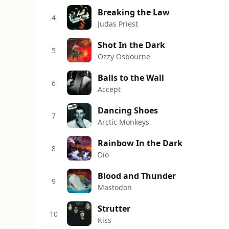
Breaking the Law
4
Judas Priest
Shot In the Dark
5
Ozzy Osbourne
Balls to the Wall
6
Accept
Dancing Shoes
7
Arctic Monkeys
Rainbow In the Dark
8
Dio
Blood and Thunder
9
Mastodon
Strutter
10
Kiss