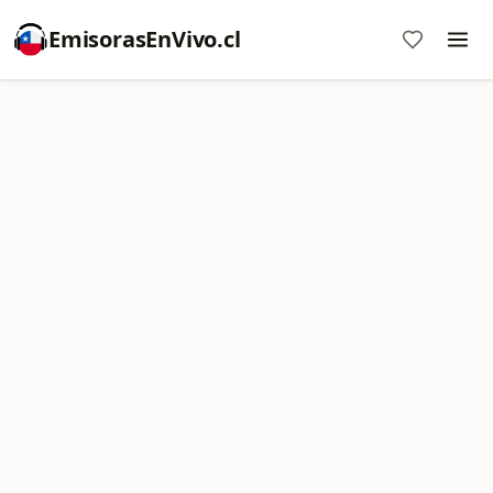
EmisorasEnVivo.cl