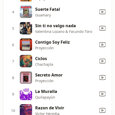
Suerte Fatal
4
Guamary
Sin ti no valgo nada
5
Valentina Lozano & Facundo Toro
Contigo Soy Feliz
6
Proyección
Ciclos
7
Chachajila
Secreto Amor
8
Proyección
La Muralla
9
Quilapayún
Razon de Vivir
10
Victor Heredia