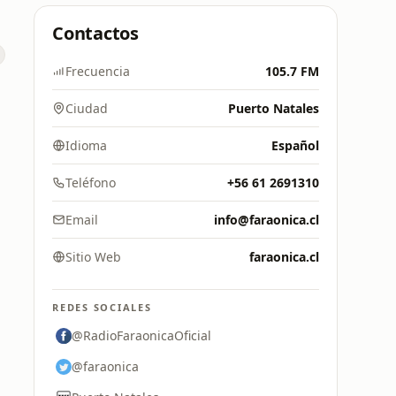
Contactos
Frecuencia
105.7 FM
Ciudad
Puerto Natales
Idioma
Español
Teléfono
+56 61 2691310
Email
info@faraonica.cl
Sitio Web
faraonica.cl
REDES SOCIALES
@RadioFaraonicaOficial
@faraonica