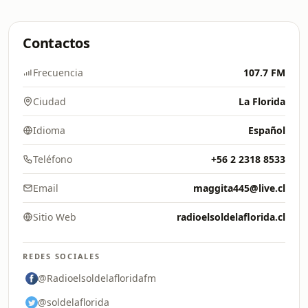
Contactos
Frecuencia
107.7 FM
Ciudad
La Florida
Idioma
Español
Teléfono
+56 2 2318 8533
Email
maggita445@live.cl
Sitio Web
radioelsoldelaflorida.cl
REDES SOCIALES
@Radioelsoldelafloridafm
@soldelaflorida