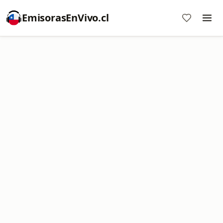
EmisorasEnVivo.cl