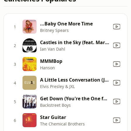
...Baby One More Time
1
Britney Spears
Castles in the Sky (feat. Marsha) [Radio Mix]
2
Ian Van Dahl
MMMBop
3
Hanson
A Little Less Conversation (JXL Radio Edit Remix)
4
Elvis Presley & JXL
Get Down (You're the One for Me) [LP Edit No Rap]
5
Backstreet Boys
Star Guitar
6
The Chemical Brothers