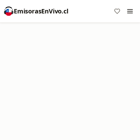
EmisorasEnVivo.cl