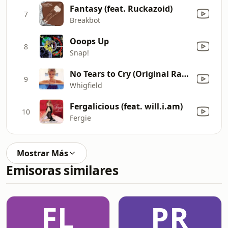
Fantasy (feat. Ruckazoid)
7
Breakbot
Ooops Up
8
Snap!
No Tears to Cry (Original Radio Version)
9
Whigfield
Fergalicious (feat. will.i.am)
10
Fergie
Mostrar Más
Emisoras similares
FL
PR