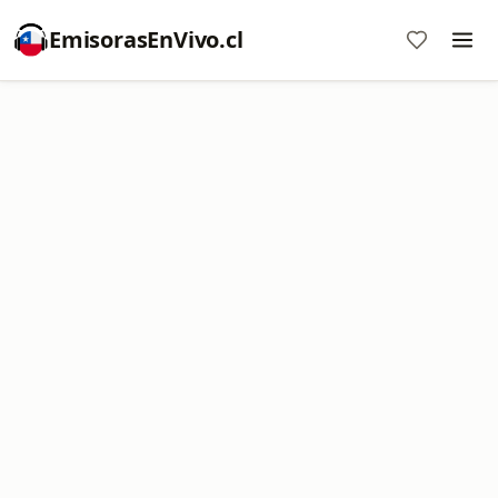
EmisorasEnVivo.cl