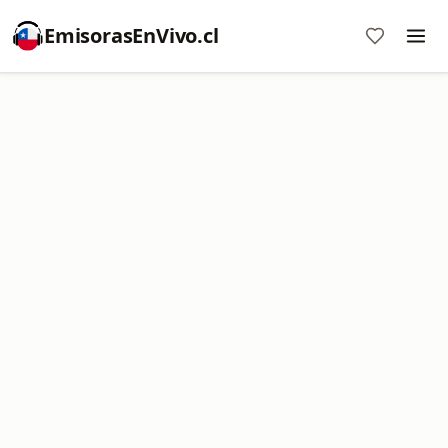
EmisorasEnVivo.cl