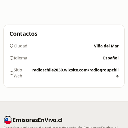
Contactos
Ciudad
Viña del Mar
Idioma
Español
Sitio
radioschile2030.wixsite.com/radiogroupchil
Web
e
EmisorasEnVivo.cl
Escucha emisoras de radio y pódcasts de EmisorasEnVivo.cl