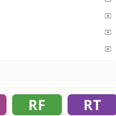
RF
RT