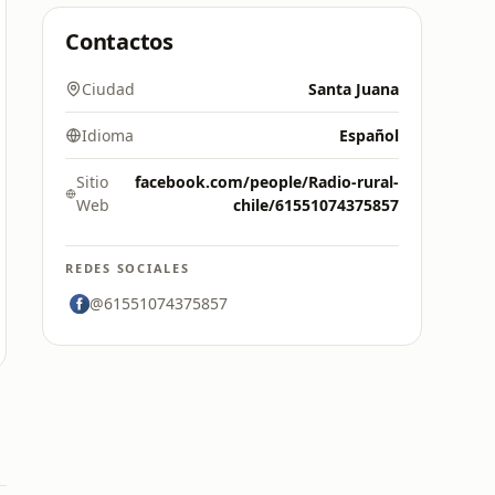
Contactos
Ciudad
Santa Juana
Idioma
Español
Sitio
facebook.com/people/Radio-rural-
Web
chile/61551074375857
REDES SOCIALES
@61551074375857