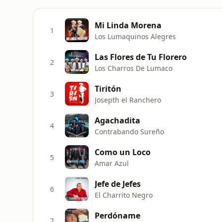
Mi Linda Morena
1
Los Lumaquinos Alegres
Las Flores de Tu Florero
2
Los Charros De Lumaco
Tiritón
3
Josepth el Ranchero
Agachadita
4
Contrabando Sureño
Como un Loco
5
Amar Azul
Jefe de Jefes
6
El Charrito Negro
Perdóname
7