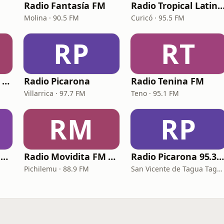
Radio Fantasía FM
Radio Tropical Latina (
Molina · 90.5 FM
Curicó · 95.5 FM
RP
RT
Radio La Mexicana Colbún
Radio Picarona
Radio Tenina FM
Villarrica · 97.7 FM
Teno · 95.1 FM
RM
RP
Radio La Poderosa Chile
Radio Movidita FM Pichilemu
Radio Picarona 95.3 F
Pichilemu · 88.9 FM
San Vicente de Tagua Tagua · 95.3 FM