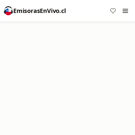
EmisorasEnVivo.cl