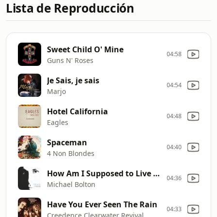
Lista de Reproducción
Sweet Child O' Mine
04:58
Guns N' Roses
Je Sais, je sais
04:54
Marjo
Hotel California
04:48
Eagles
Spaceman
04:40
4 Non Blondes
How Am I Supposed to Live Without You
04:36
Michael Bolton
Have You Ever Seen The Rain
04:33
Creedence Clearwater Revival