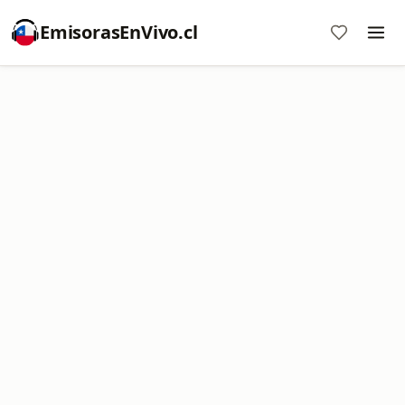
EmisorasEnVivo.cl