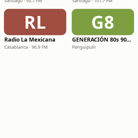
Santiago · 93.7 FM
Santiago · 101.7 FM
RL
G8
Radio La Mexicana
GENERACIÓN 80s 90s Neltume Chile Radio
Casablanca · 96.9 FM
Panguipulli