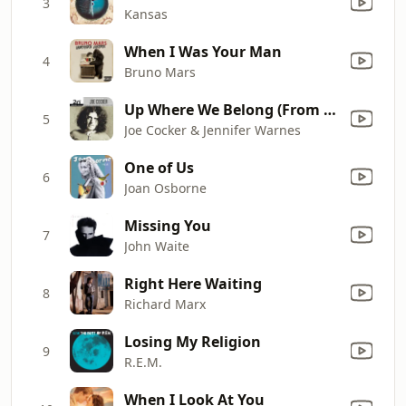
3
Kansas
When I Was Your Man
4
Bruno Mars
Up Where We Belong (From "An Officer and a Gentleman")
5
Joe Cocker & Jennifer Warnes
One of Us
6
Joan Osborne
Missing You
7
John Waite
Right Here Waiting
8
Richard Marx
Losing My Religion
9
R.E.M.
When I Look At You