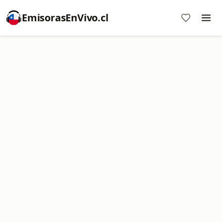
EmisorasEnVivo.cl