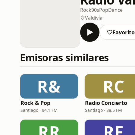
Rock
90s
Pop
Dance
Valdivia
Favorito
Emisoras similares
R&
RC
Rock & Pop
Radio Concierto
Santiago · 94.1 FM
Santiago · 88.5 FM
RR
RF