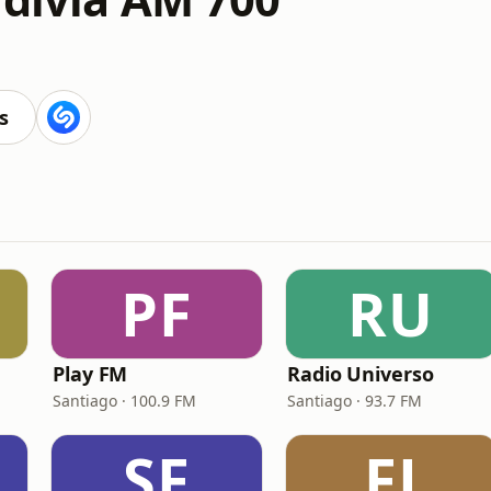
s
PF
RU
Play FM
Radio Universo
Santiago · 100.9 FM
Santiago · 93.7 FM
SF
FJ