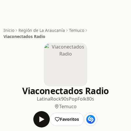
Inicio
Región de La Araucanía
Temuco
Viaconectados Radio
Viaconectados Radio
Latina
Rock
90s
Pop
Folk
80s
Temuco
Favoritos