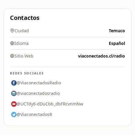
Contactos
Ciudad
Temuco
Idioma
Español
Sitio Web
viaconectados.cl/radio
REDES SOCIALES
@ViaconectadosRadio
@viaconectadosradio
@UCTdy6-dDuCbb_dbFRcvnmNw
@ViaconectadosR