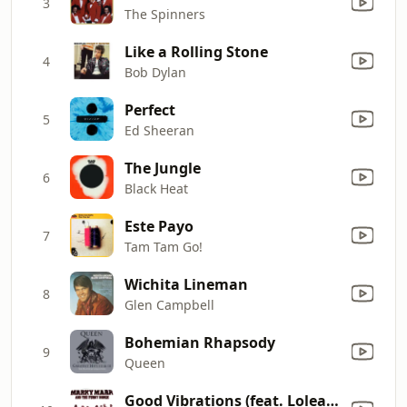
3
The Spinners
Like a Rolling Stone
4
Bob Dylan
Perfect
5
Ed Sheeran
The Jungle
6
Black Heat
Este Payo
7
Tam Tam Go!
Wichita Lineman
8
Glen Campbell
Bohemian Rhapsody
9
Queen
Good Vibrations (feat. Loleatta Holloway)