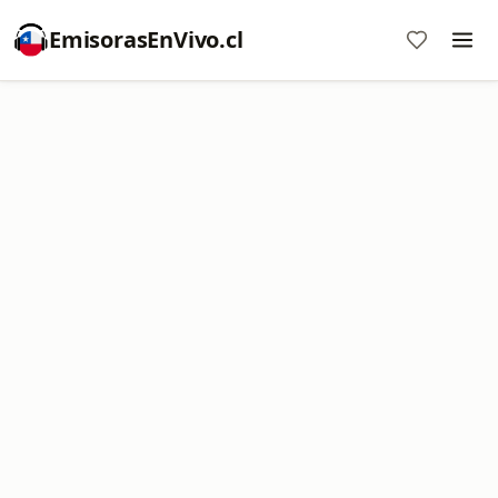
EmisorasEnVivo.cl