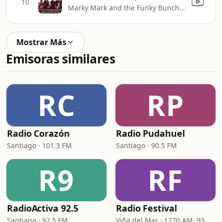
10
Marky Mark and the Funky Bunch & Loleatta Holloway
Mostrar Más
Emisoras similares
RC
RP
Radio Corazón
Radio Pudahuel
Santiago · 101.3 FM
Santiago · 90.5 FM
R9
RF
RadioActiva 92.5
Radio Festival
Santiago · 92.5 FM
Viña del Mar · 1270 AM, 93.7 FM