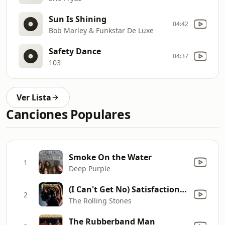
Sun Is Shining
04:42
Bob Marley & Funkstar De Luxe
Safety Dance
04:37
103
Ver Lista
Canciones Populares
Smoke On the Water
1
Deep Purple
(I Can't Get No) Satisfaction (Mono)
2
The Rolling Stones
The Rubberband Man