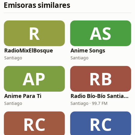
Emisoras similares
R
AS
RadioMixElBosque
Anime Songs
Santiago
Santiago
AP
RB
Anime Para Ti
Radio Bío-Bío Santiago 99.7
Santiago
Santiago · 99.7 FM
RC
RC