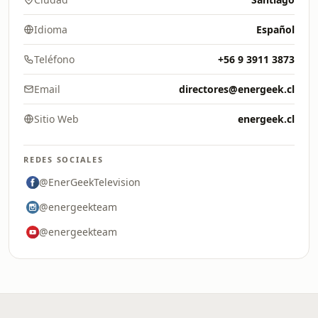
Idioma
Español
Teléfono
+56 9 3911 3873
Email
directores@energeek.cl
Sitio Web
energeek.cl
REDES SOCIALES
@EnerGeekTelevision
@energeekteam
@energeekteam