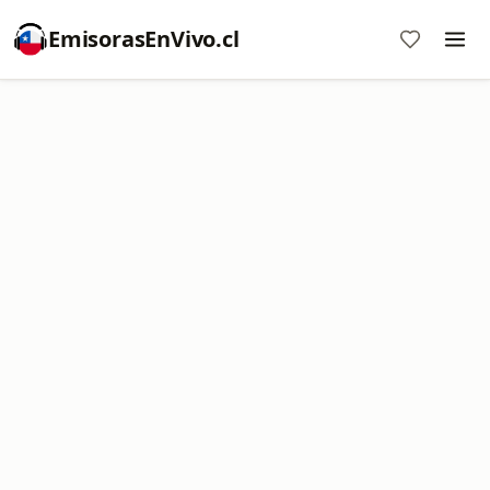
EmisorasEnVivo.cl