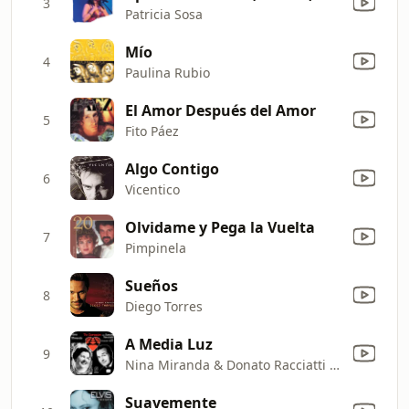
3
Patricia Sosa
Mío
4
Paulina Rubio
El Amor Después del Amor
5
Fito Páez
Algo Contigo
6
Vicentico
Olvidame y Pega la Vuelta
7
Pimpinela
Sueños
8
Diego Torres
A Media Luz
9
Nina Miranda & Donato Racciatti y Su Orquesta Típica
Suavemente