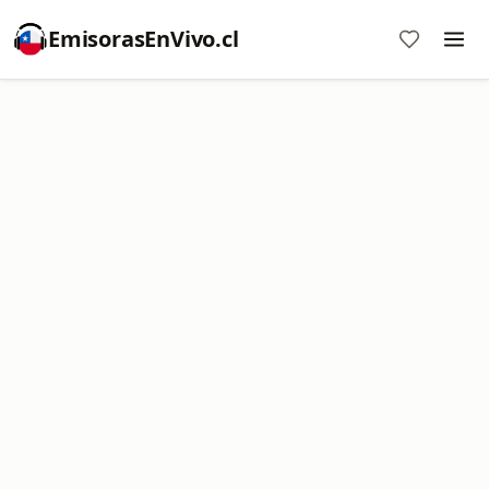
EmisorasEnVivo.cl