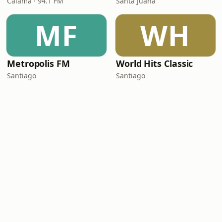
Calama · 94.1 FM
Santa Juana
MF
WH
Metropolis FM
World Hits Classic
Santiago
Santiago