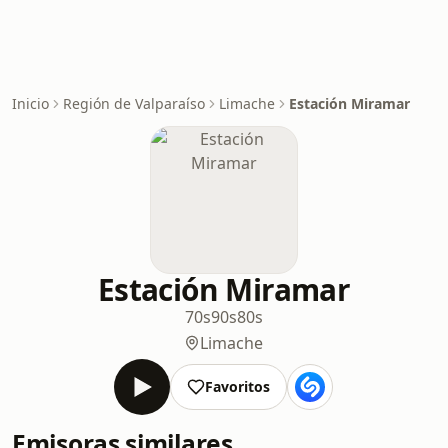
Inicio
Región de Valparaíso
Limache
Estación Miramar
Estación Miramar
70s
90s
80s
Limache
Favoritos
Emisoras similares