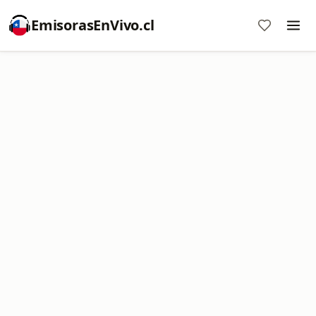
EmisorasEnVivo.cl