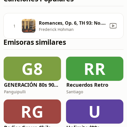
Romances, Op. 6, TH 93: No. 6, None but the Lonely Heart (Arr. A. B. Plant for Organ)
1
Frederick Hohman
Emisoras similares
G8
RR
GENERACIÓN 80s 90s Neltume Chile Radio
Recuerdos Retro
Panguipulli
Santiago
RG
U