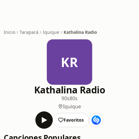
Inicio
Tarapacá
Iquique
Kathalina Radio
KR
Kathalina Radio
90s
80s
Iquique
Favoritos
Canciones Populares