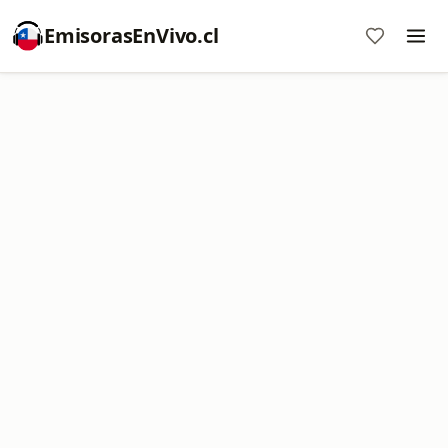
EmisorasEnVivo.cl