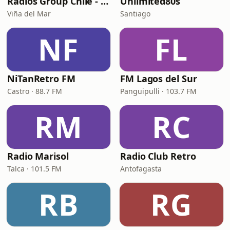
Radios Group Chile - Estación 2000
Unlimited80s
Viña del Mar
Santiago
NF
FL
NiTanRetro FM
FM Lagos del Sur
Castro · 88.7 FM
Panguipulli · 103.7 FM
RM
RC
Radio Marisol
Radio Club Retro
Talca · 101.5 FM
Antofagasta
RB
RG