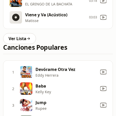
03:18
EL GRINGO DE LA BACHATA
Viene y Va (Acústico)
03:03
Matisse
Ver Lista
Canciones Populares
Devórame Otra Vez
1
Eddy Herrera
Baba
2
Kelly Key
Jump
3
Rupee