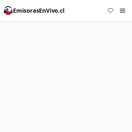
EmisorasEnVivo.cl