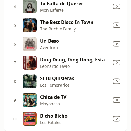
Tu Falta de Querer
4
Mon Laferte
The Best Disco In Town
5
The Ritchie Family
Un Beso
6
Aventura
Ding Dong, Ding Dong, Estas Cosas del Amor
7
Leonardo Favio
Si Tu Quisieras
8
Los Temerarios
Chica de TV
9
Mayonesa
Bicho Bicho
10
Los Fatales