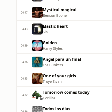
Mystical magical
04:47
Benson Boone
Elastic heart
04:43
Sia
Golden
04:39
Harry Styles
Angel para un final
04:36
Los Bunkers
One of your girls
04:33
Troye Sivan
Tomorrow comes today
04:32
Gorillaz
Todos los dias
04:26