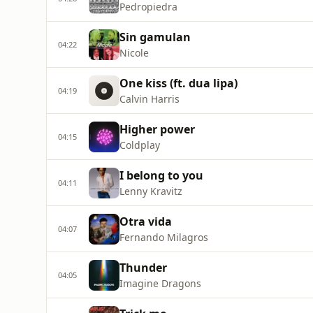
Pedropiedra
Sin gamulan
04:22
Nicole
One kiss (ft. dua lipa)
04:19
Calvin Harris
Higher power
04:15
Coldplay
I belong to you
04:11
Lenny Kravitz
Otra vida
04:07
Fernando Milagros
Thunder
04:05
Imagine Dragons