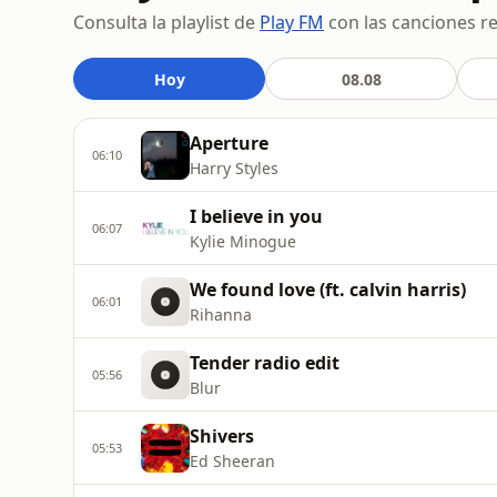
Consulta la playlist de
Play FM
con las canciones re
Hoy
08.08
Aperture
06:10
Harry Styles
I believe in you
06:07
Kylie Minogue
We found love (ft. calvin harris)
06:01
Rihanna
Tender radio edit
05:56
Blur
Shivers
05:53
Ed Sheeran