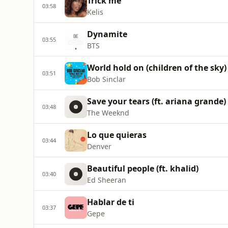
Trick me
03:58
Kelis
Dynamite
03:55
BTS
World hold on (children of the sky)
03:51
Bob Sinclar
Save your tears (ft. ariana grande)
03:48
The Weeknd
Lo que quieras
03:44
Denver
Beautiful people (ft. khalid)
03:40
Ed Sheeran
Hablar de ti
03:37
Gepe