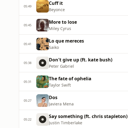
Cuff it
05:49
Beyonce
More to lose
05:45
Miley Cyrus
Lo que mereces
05:41
Saiko
Don't give up (ft. kate bush)
05:38
Peter Gabriel
The fate of ophelia
05:31
Taylor Swift
Dos
05:27
Javiera Mena
Say something (ft. chris stapleton)
05:22
Justin Timberlake