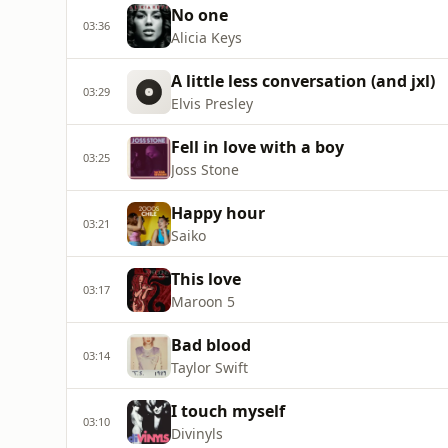
No one
03:36
Alicia Keys
A little less conversation (and jxl)
03:29
Elvis Presley
Fell in love with a boy
03:25
Joss Stone
Happy hour
03:21
Saiko
This love
03:17
Maroon 5
Bad blood
03:14
Taylor Swift
I touch myself
03:10
Divinyls