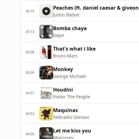
Peaches (ft. daniel caesar & giveon
05:19
Justin Bieber
Bomba chaya
05:13
Gepe
That's what i like
05:08
Bruno Mars
Monkey
05:00
George Michael
Houdini
04:57
Foster The People
Maquinas
04:53
Teleradio Donoso
Let me kiss you
04:50
Morrissey