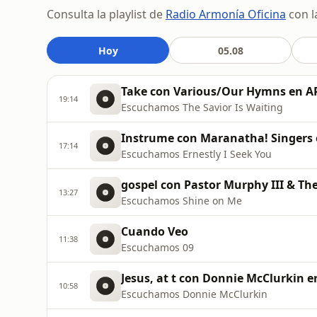
Consulta la playlist de
Radio Armonía Oficina
con l
Hoy
05.08
Take con Various/Our Hymns en 
19:14
Escuchamos The Savior Is Waiting
Instrume con Maranatha! Singer
17:14
Escuchamos Ernestly I Seek You
gospel con Pastor Murphy III & T
13:27
Escuchamos Shine on Me
Cuando Veo
11:38
Escuchamos 09
Jesus, at t con Donnie McClurkin
10:58
Escuchamos Donnie McClurkin