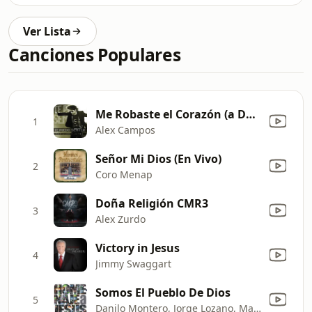
Ver Lista
Canciones Populares
Me Robaste el Corazón (a Dúo Con Coalo Zamorano) [En Vivo]
1
Alex Campos
Señor Mi Dios (En Vivo)
2
Coro Menap
Doña Religión CMR3
3
Alex Zurdo
Victory in Jesus
4
Jimmy Swaggart
Somos El Pueblo De Dios
5
Danilo Montero, Jorge Lozano, Marco Barrientos & Marcos Witt