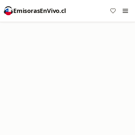
EmisorasEnVivo.cl