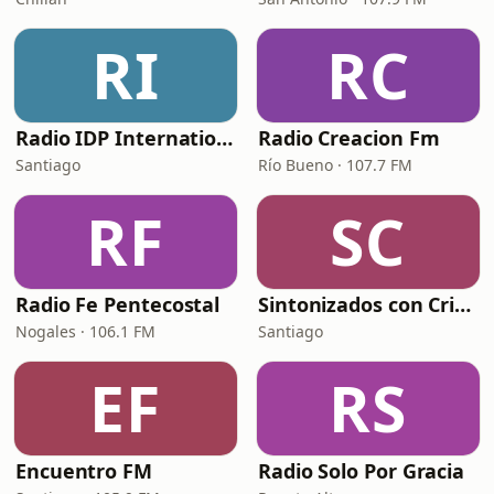
RI
RC
Radio IDP International
Radio Creacion Fm
Santiago
Río Bueno · 107.7 FM
RF
SC
Radio Fe Pentecostal
Sintonizados con Cristo Radio - IMPCH San Miguel
Nogales · 106.1 FM
Santiago
EF
RS
Encuentro FM
Radio Solo Por Gracia