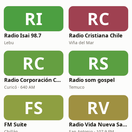
RI
RC
Radio Isai 98.7
Radio Cristiana Chile
Lebu
Viña del Mar
RC
RS
Radio Corporación Curicó
Radio som gospel
Curicó · 640 AM
Temuco
FS
RV
FM Suite
Radio Vida Nueva San Antonio
Chillán
San Antonio · 107.9 FM