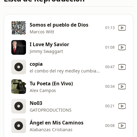
Somos el pueblo de Dios
01:13
Marcos Witt
I Love My Savior
01:08
Jimmy Swaggart
copia
00:47
el combo del rey medley cumbias (vivo) panamá (este avivamiento satúrame yo vine
Tu Poeta (En Vivo)
00:34
Alex Campos
No03
00:21
GATOPRODUCTIONS
Ángel en Mis Caminos
00:08
Alabanzas Cristianas