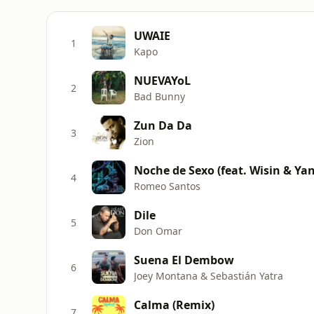
UWAIE
1
Kapo
NUEVAYoL
2
Bad Bunny
Zun Da Da
3
Zion
Noche de Sexo (feat. Wisin & Yand
4
Romeo Santos
Dile
5
Don Omar
Suena El Dembow
6
Joey Montana & Sebastián Yatra
Calma (Remix)
7