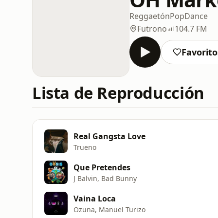
Reggaetón
Pop
Dance
Futrono
104.7 FM
Favorito
Lista de Reproducción
Real Gangsta Love
Trueno
Que Pretendes
J Balvin, Bad Bunny
Vaina Loca
Ozuna, Manuel Turizo