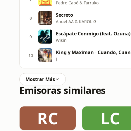
Pedro Capó & Farruko
Secreto
8
Anuel AA & KAROL G
Escápate Conmigo (feat. Ozuna)
9
Wisin
King y Maximan - Cuando, Cuan
10
J
Mostrar Más
Emisoras similares
RC
LC