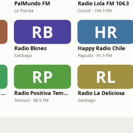
PalMundo FM
Radio Lola FM 104.3
La Florida
Curicó · 104.3 FM
RB
HR
Radio Bknes
Happy Radio Chile
Santiago
Papudo · 91.5 FM
RP
RL
Radio La Sabrosita FM
Radio Positiva Temuco
Radio La Deliciosa
Temuco · 98.5 FM
Santiago