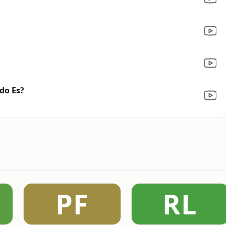
do Es?
PF
RL