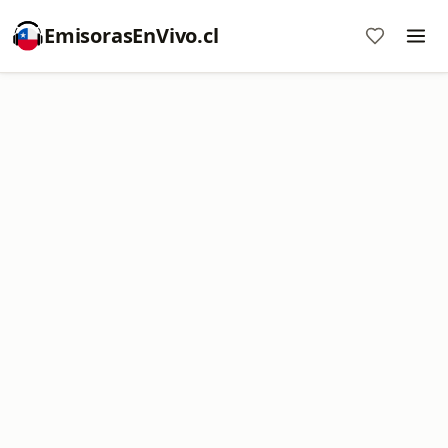
EmisorasEnVivo.cl