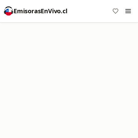
EmisorasEnVivo.cl