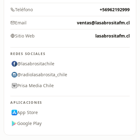
Teléfono
+56962192999
Email
ventas@lasabrositafm.cl
Sitio Web
lasabrositafm.cl
REDES SOCIALES
@lasabrositachile
@radiolasabrosita_chile
Prisa Media Chile
APLICACIONES
App Store
Google Play