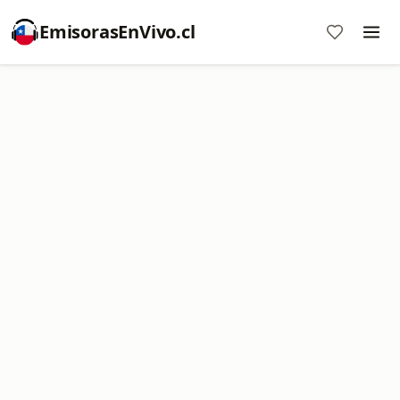
EmisorasEnVivo.cl