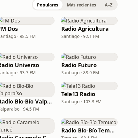
Populares
Más recientes
A–Z
FM Dos
Radio Agricultura
Santiago · 98.5 FM
Santiago · 92.1 FM
Radio Universo
Radio Futuro
Santiago · 93.7 FM
Santiago · 88.9 FM
Tele13 Radio
Radio Bío-Bío Valparaíso
Santiago · 103.3 FM
Valparaíso · 94.5 FM
Radio Bío-Bío Temuco
Radio Caramelo Curicó
Temuco · 88.1 FM