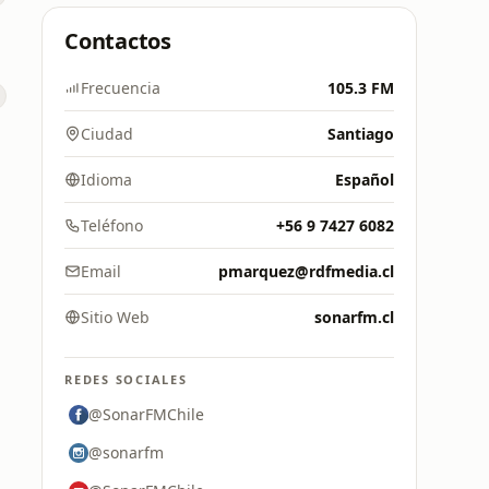
Contactos
Frecuencia
105.3 FM
Ciudad
Santiago
Idioma
Español
Teléfono
+56 9 7427 6082
Email
pmarquez@rdfmedia.cl
Sitio Web
sonarfm.cl
REDES SOCIALES
@SonarFMChile
@sonarfm