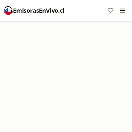
EmisorasEnVivo.cl