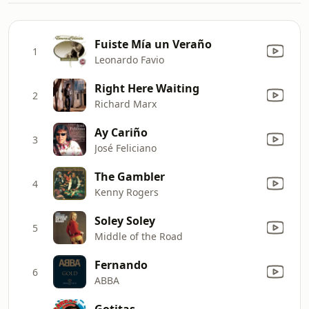
Fuiste Mía un Veraño
1
Leonardo Favio
Right Here Waiting
2
Richard Marx
Ay Cariño
3
José Feliciano
The Gambler
4
Kenny Rogers
Soley Soley
5
Middle of the Road
Fernando
6
ABBA
Gotitas