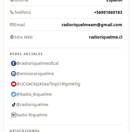
Teléfono
+56991869183
Email
radioriquelmeam@gmail.com
Sitio Web
radioriquelme.cl
REDES SOCIALES
@radioriquelmeofical
@emisorariquelme
@UCGAI3qIASeaTbqG1RtpmKhg
@Radio_Riquelme
@radioriquelme
Radio Riquelme
APLICACIONES