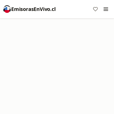
EmisorasEnVivo.cl