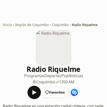
Inicio
Región de Coquimbo
Coquimbo
Radio Riquelme
Radio Riquelme
Programas
Deportes
Pop
Noticias
Coquimbo
1350 AM
Favoritos
Radio Riquelme es una estación radial chilena, con sede