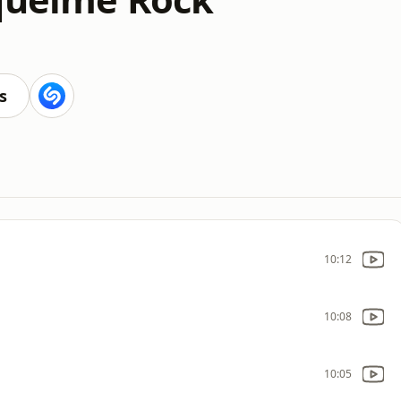
s
10:12
10:08
10:05