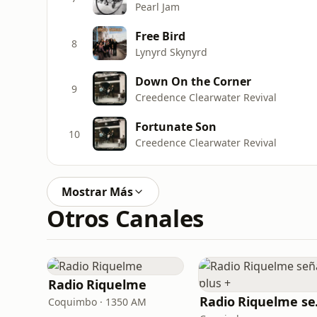
Pearl Jam
Free Bird
8
Lynyrd Skynyrd
Down On the Corner
9
Creedence Clearwater Revival
Fortunate Son
10
Creedence Clearwater Revival
Mostrar Más
Otros Canales
Radio Riquelme
Radi
Coquimbo · 1350 AM