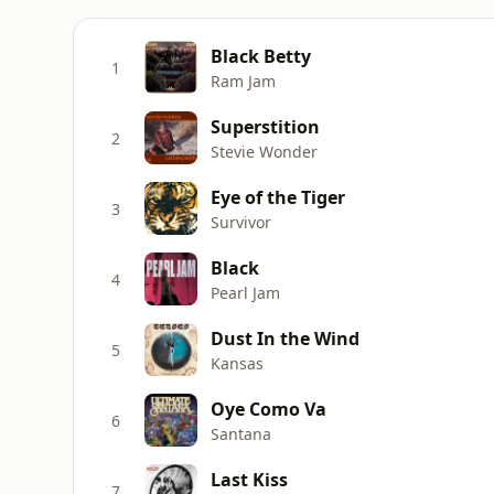
Black Betty
1
Ram Jam
Superstition
2
Stevie Wonder
Eye of the Tiger
3
Survivor
Black
4
Pearl Jam
Dust In the Wind
5
Kansas
Oye Como Va
6
Santana
Last Kiss
7