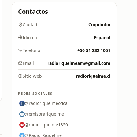
Contactos
Ciudad
Coquimbo
Idioma
Español
Teléfono
+56 51 232 1051
Email
radioriquelmeam@gmail.com
Sitio Web
radioriquelme.cl
REDES SOCIALES
@radioriquelmeofical
@emisorariquelme
@radioriquelme1350
@Radio_Riquelme