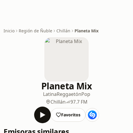
Inicio
Región de Ñuble
Chillán
Planeta Mix
Planeta Mix
Latina
Reggaetón
Pop
Chillán
97.7 FM
Favoritos
Emisoras similares