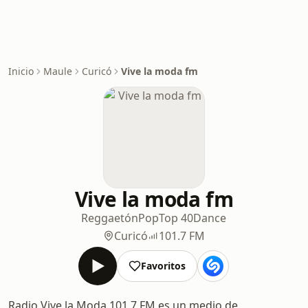
Inicio
Maule
Curicó
Vive la moda fm
Vive la moda fm
Reggaetón
Pop
Top 40
Dance
Curicó
101.7 FM
Favoritos
Radio Vive la Moda 101.7 FM es un medio de