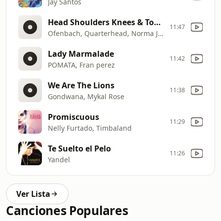
Jay Santos
Head Shoulders Knees & Toes (feat. Norma Jean Martine)
11:47
Ofenbach, Quarterhead, Norma Jean Martine
Lady Marmalade
11:42
POMATA, Fran perez
We Are The Lions
11:38
Gondwana, Mykal Rose
Promiscuous
11:29
Nelly Furtado, Timbaland
Te Suelto el Pelo
11:26
Yandel
Ver Lista
Canciones Populares