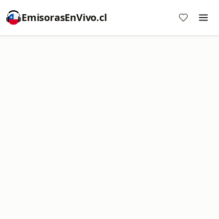
EmisorasEnVivo.cl