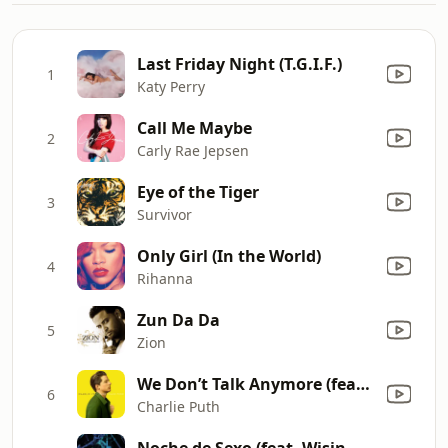
Last Friday Night (T.G.I.F.)
1
Katy Perry
Call Me Maybe
2
Carly Rae Jepsen
Eye of the Tiger
3
Survivor
Only Girl (In the World)
4
Rihanna
Zun Da Da
5
Zion
We Don’t Talk Anymore (feat. Selena Gomez)
6
Charlie Puth
Noche de Sexo (feat. Wisin & Yandel) [Live]