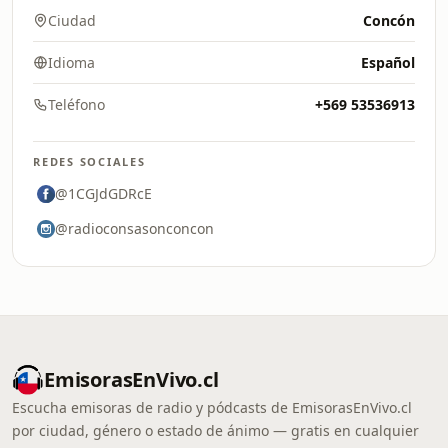
Ciudad
Concón
Idioma
Español
Teléfono
+569 53536913
REDES SOCIALES
@1CGJdGDRcE
@radioconsasonconcon
EmisorasEnVivo.cl
Escucha emisoras de radio y pódcasts de EmisorasEnVivo.cl
por ciudad, género o estado de ánimo — gratis en cualquier