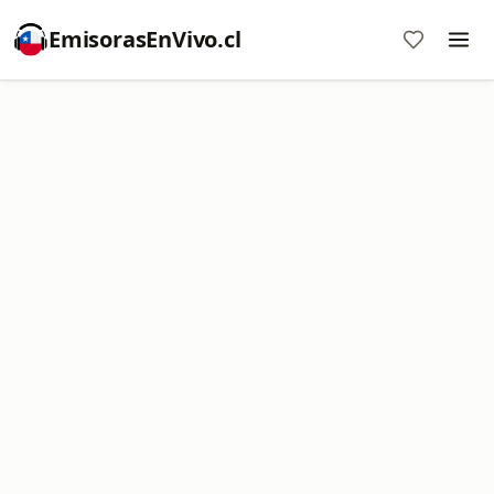
EmisorasEnVivo.cl