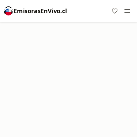
EmisorasEnVivo.cl