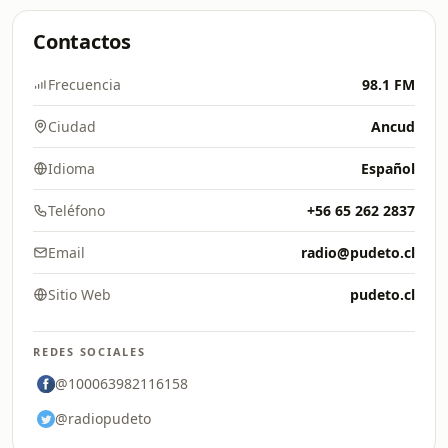
Contactos
Frecuencia
98.1 FM
Ciudad
Ancud
Idioma
Español
Teléfono
+56 65 262 2837
Email
radio@pudeto.cl
Sitio Web
pudeto.cl
REDES SOCIALES
@100063982116158
@radiopudeto