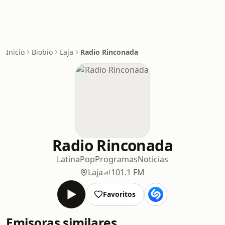
Inicio
Biobío
Laja
Radio Rinconada
Radio Rinconada
Latina
Pop
Programas
Noticias
Laja
101.1 FM
Favoritos
Emisoras similares