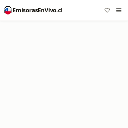
EmisorasEnVivo.cl