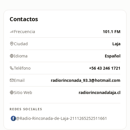
Contactos
Frecuencia
101.1 FM
Ciudad
Laja
Idioma
Español
Teléfono
+56 43 246 1721
Email
radiorinconada_93.3@hotmail.com
Sitio Web
radiorinconadalaja.cl
REDES SOCIALES
@Radio-Rinconada-de-Laja-2111265252511661