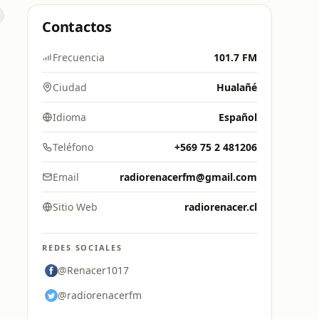
Contactos
Frecuencia
101.7 FM
Ciudad
Hualañé
Idioma
Español
Teléfono
+569 75 2 481206
Email
radiorenacerfm@gmail.com
Sitio Web
radiorenacer.cl
REDES SOCIALES
@Renacer1017
@radiorenacerfm